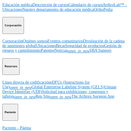
Educación médica
Descripción de cursos
Calendario de cursos
ArthroLab™ -
Ubicaciones
Nuestro departamento de educación médica
OrthoPedia
Corporación
Corporación
Quiénes somos
Eventos comunitarios
Divulgación de la cadena
de suministro global
Ubicaciones
Becas
Seguridad de productos
Gestión de
riesgos y cumplimiento
Patentes
Noticias
SBA Support
open_in_new
Recursos
Línea directa de codificación
eDFUs (Instructions for
Use)
Global Enterprise Labeling System (GELS)
Unique
open_in_new
Device Identifier (UDI)
Solicitud para exhibiciones, congresos y
talleres
Rep Site
The Arthrex Surgeon App
open_in_new
open_in_new
Paciente
Paciente - Página