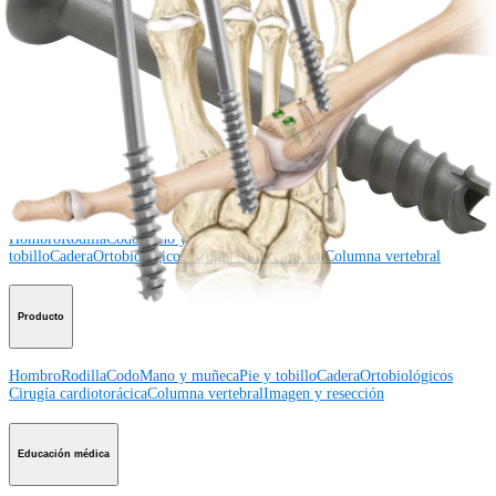
¿Cómo podemos ayudarlo?
Contacte a un representante
Ver eventos, laboratorios y oportunidades educativas
Regístrese para recibir: ¿Qué hay de nuevo en Arthrex?
Conéctese con nosotros
Procedimiento
Hombro
Rodilla
Codo
Mano y muñeca
Pie y
tobillo
Cadera
Ortobiológicos
Cirugía cardiotorácica
Columna vertebral
Producto
Hombro
Rodilla
Codo
Mano y muñeca
Pie y tobillo
Cadera
Ortobiológicos
Cirugía cardiotorácica
Columna vertebral
Imagen y resección
Educación médica