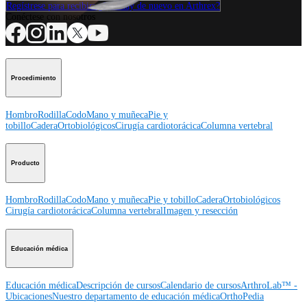
Regístrese para recibir: ¿Qué hay de nuevo en Arthrex?
Conéctese con nosotros
Procedimiento
Hombro
Rodilla
Codo
Mano y muñeca
Pie y
tobillo
Cadera
Ortobiológicos
Cirugía cardiotorácica
Columna vertebral
Producto
Hombro
Rodilla
Codo
Mano y muñeca
Pie y tobillo
Cadera
Ortobiológicos
Cirugía cardiotorácica
Columna vertebral
Imagen y resección
Educación médica
Educación médica
Descripción de cursos
Calendario de cursos
ArthroLab™ -
Ubicaciones
Nuestro departamento de educación médica
OrthoPedia