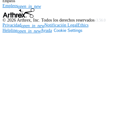
Empleos
Empleos
open_in_new
©
2026
Arthrex, Inc. Todos los derechos reservados
v3.56.0
Privacidad
Notificación Legal
Ethics
open_in_new
Helpline
Ayuda
Cookie Settings
open_in_new