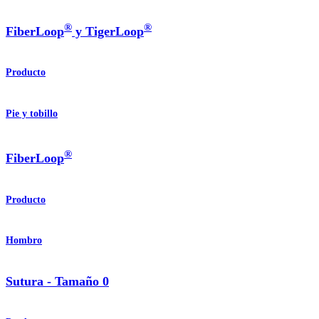
®
®
FiberLoop
y TigerLoop
Producto
Pie y tobillo
®
FiberLoop
Producto
Hombro
Sutura - Tamaño 0