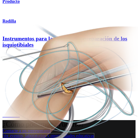
Producto
Rodilla
Instrumentos para la obtención y preparación de los
isquiotibiales
Producto
Rodilla
Sutura en lazo con aguja
Producto
¿Cómo podemos ayudarlo?
Contacte a un representante
Ver eventos, laboratorios y oportunidades educativas