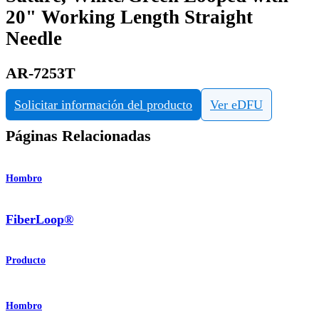
20" Working Length Straight
Needle
AR-7253T
Solicitar información del producto
Ver eDFU
Páginas Relacionadas
Hombro
FiberLoop®
Producto
Hombro