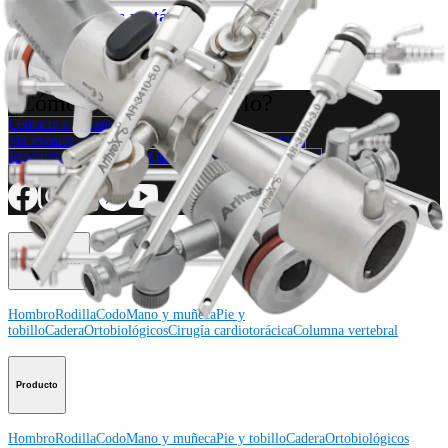
Sets de cánulas metálicas
Producto
¿Cómo podemos ayudarlo?
Contacte a un representante
Ver eventos, laboratorios y oportunidades educativas
Regístrese para recibir: ¿Qué hay de nuevo en Arthrex?
Conéctese con nosotros
Procedimiento
Hombro
Rodilla
Codo
Mano y muñeca
Pie y
tobillo
Cadera
Ortobiológicos
Cirugía cardiotorácica
Columna vertebral
Producto
Hombro
Rodilla
Codo
Mano y muñeca
Pie y tobillo
Cadera
Ortobiológicos