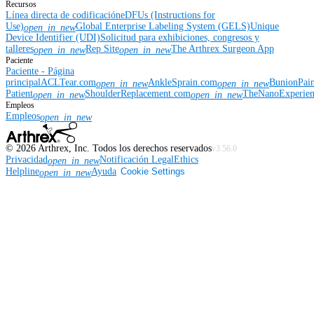
Recursos
Línea directa de codificación
eDFUs (Instructions for
Use)
Global Enterprise Labeling System (GELS)
Unique
open_in_new
Device Identifier (UDI)
Solicitud para exhibiciones, congresos y
talleres
Rep Site
The Arthrex Surgeon App
open_in_new
open_in_new
Paciente
Paciente - Página
principal
ACLTear.com
AnkleSprain.com
BunionPai
open_in_new
open_in_new
Patient
ShoulderReplacement.com
TheNanoExperie
open_in_new
open_in_new
Empleos
Empleos
open_in_new
©
2026
Arthrex, Inc. Todos los derechos reservados
v3.56.0
Privacidad
Notificación Legal
Ethics
open_in_new
Helpline
Ayuda
Cookie Settings
open_in_new