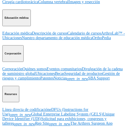
Cirugía cardiotorácica
Columna vertebral
Imagen y resección
Educación médica
Educación médica
Descripción de cursos
Calendario de cursos
ArthroLab™ -
Ubicaciones
Nuestro departamento de educación médica
OrthoPedia
Corporación
Corporación
Quiénes somos
Eventos comunitarios
Divulgación de la cadena
de suministro global
Ubicaciones
Becas
Seguridad de productos
Gestión de
riesgos y cumplimiento
Patentes
Noticias
SBA Support
open_in_new
Recursos
Línea directa de codificación
eDFUs (Instructions for
Use)
Global Enterprise Labeling System (GELS)
Unique
open_in_new
Device Identifier (UDI)
Solicitud para exhibiciones, congresos y
talleres
Rep Site
The Arthrex Surgeon App
open_in_new
open_in_new