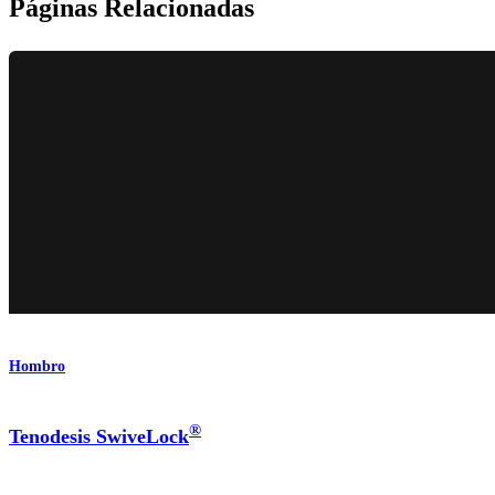
Páginas Relacionadas
Hombro
®
Tenodesis SwiveLock