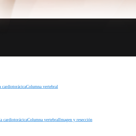
a cardiotorácica
Columna vertebral
a cardiotorácica
Columna vertebral
Imagen y resección