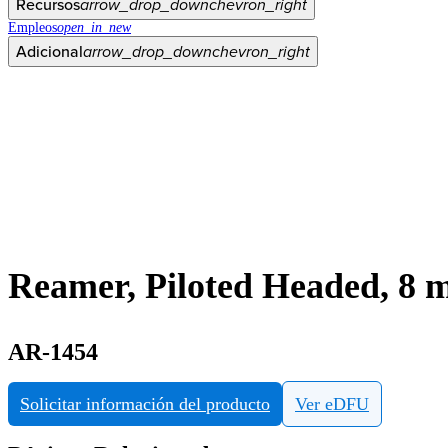
Recursos
arrow_drop_down
chevron_right
Empleos
open_in_new
Adicional
arrow_drop_down
chevron_right
Reamer, Piloted Headed, 8
AR-1454
Solicitar información del producto
Ver eDFU