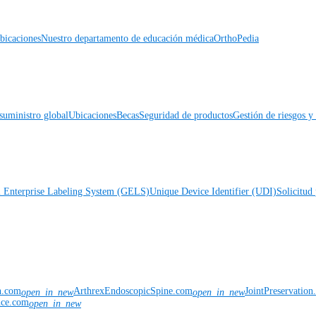
icaciones
Nuestro departamento de educación médica
OrthoPedia
suministro global
Ubicaciones
Becas
Seguridad de productos
Gestión de riesgos 
l Enterprise Labeling System (GELS)
Unique Device Identifier (UDI)
Solicitud 
n.com
ArthrexEndoscopicSpine.com
JointPreservatio
open_in_new
open_in_new
nce.com
open_in_new