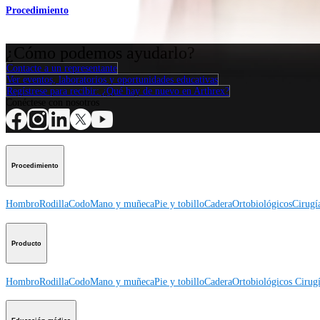
Procedimiento
¿Cómo podemos ayudarlo?
Contacte a un representante
Ver eventos, laboratorios y oportunidades educativas
Regístrese para recibir: ¿Qué hay de nuevo en Arthrex?
Conéctese con nosotros
Procedimiento
Hombro
Rodilla
Codo
Mano y muñeca
Pie y tobillo
Cadera
Ortobiológicos
Cirugí
Producto
Hombro
Rodilla
Codo
Mano y muñeca
Pie y tobillo
Cadera
Ortobiológicos
Cirugí