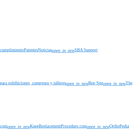
y cumplimiento
Patentes
Noticias
SBA Support
open_in_new
para exhibiciones, congresos y talleres
Rep Site
The
open_in_new
open_in_new
n.com
KneeReplacementProcedure.com
OrthoPedia
open_in_new
open_in_new