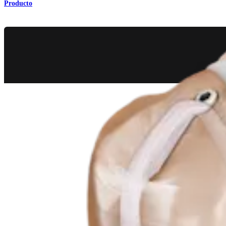
Producto
Hombro
®
Técnica SwiveLock
para tenodesis