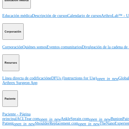
Educación médica
Educación médica
Descripción de cursos
Calendario de cursos
ArthroLab™ - Ub
Corporación
Corporación
Quiénes somos
Eventos comunitarios
Divulgación de la cadena de 
Recursos
Línea directa de codificación
eDFUs (Instructions for Use)
Globa
open_in_new
Arthrex Surgeon App
Paciente
Paciente - Página
principal
ACLTear.com
AnkleSprain.com
BunionPai
open_in_new
open_in_new
Patient
ShoulderReplacement.com
TheNanoExperie
open_in_new
open_in_new