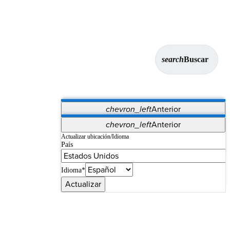
search
Buscar
chevron_left
Anterior
Aplicaciones
chevron_left
Anterior
Vet Systems
OrthoPedia Patient
SAP
Actualizar ubicación/Idioma
País
Supplier Portal
Synergy Imaging & Resection
Idioma*
Actualizar