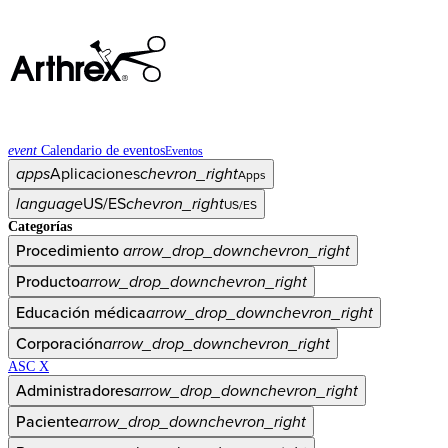
event
Calendario de eventos
Eventos
apps
Aplicaciones
chevron_right
Apps
language
US/ES
chevron_right
US/ES
Categorías
Procedimiento
arrow_drop_down
chevron_right
Producto
arrow_drop_down
chevron_right
Educación médica
arrow_drop_down
chevron_right
Corporación
arrow_drop_down
chevron_right
ASC X
Administradores
arrow_drop_down
chevron_right
Paciente
arrow_drop_down
chevron_right