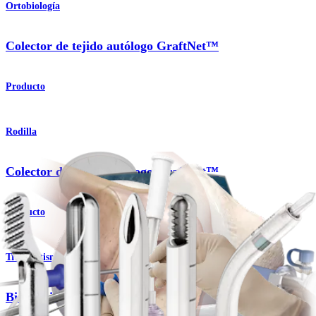
Ortobiología
Colector de tejido autólogo GraftNet™
Producto
Rodilla
Colector de tejido autólogo GraftNet™
Producto
Traumatismo - Extremidades inferiores
BioCartilage® Extracellular Matrix