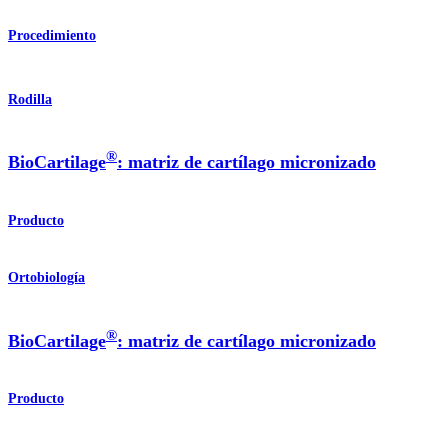
Procedimiento
Rodilla
®
BioCartilage
: matriz de cartílago micronizado
Producto
Ortobiología
®
BioCartilage
: matriz de cartílago micronizado
Producto