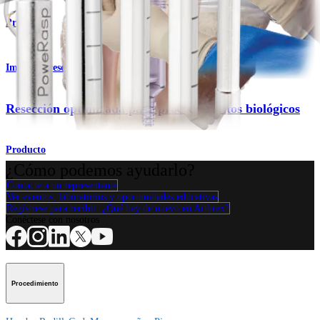
Producto
Imagen y resección
Resección optimizada para procedimientos biológicos
Producto
¿Cómo podemos ayudarlo?
Contacte a un representante
Ver eventos, laboratorios y oportunidades educativas
Regístrese para recibir: ¿Qué hay de nuevo en Arthrex?
Conéctese con nosotros
Procedimiento