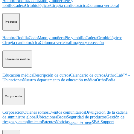
Hombro
Rodilla
Codo
Mano y muñeca
Pie y
tobillo
Cadera
Ortobiológicos
Cirugía cardiotorácica
Columna vertebral
Producto
Hombro
Rodilla
Codo
Mano y muñeca
Pie y tobillo
Cadera
Ortobiológicos
Cirugía cardiotorácica
Columna vertebral
Imagen y resección
Educación médica
Educación médica
Descripción de cursos
Calendario de cursos
ArthroLab™ -
Ubicaciones
Nuestro departamento de educación médica
OrthoPedia
Corporación
Corporación
Quiénes somos
Eventos comunitarios
Divulgación de la cadena
de suministro global
Ubicaciones
Becas
Seguridad de productos
Gestión de
riesgos y cumplimiento
Patentes
Noticias
SBA Support
open_in_new