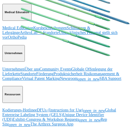
Medical Education
Medical Education
Kursbeschreibungen
Schulungen &
Lehrgänge
ArthroLab™-Standorte
Unser klinisches Personal stellt sich
vor
OrthoPedia
Unternehmen
Unternehmen
Über uns
Community Events
Globale Offenlegung der
Lieferkette
Standorte
Förderung
Produktsicherheit
Risikomanagement &
Compliance
Virtual Patent Marking
Newsroom
SBA Support
open_in_new
Ressourcen
Kodierungs-Hotline
eDFUs (Instructions for Use)
Global
open_in_new
Enterprise Labeling System (GELS)
Unique Device Identifier
(UDI)
Exhibit-Congress & Workshop Requests
Rep
open_in_new
Site
The Arthrex Surgeon App
open_in_new