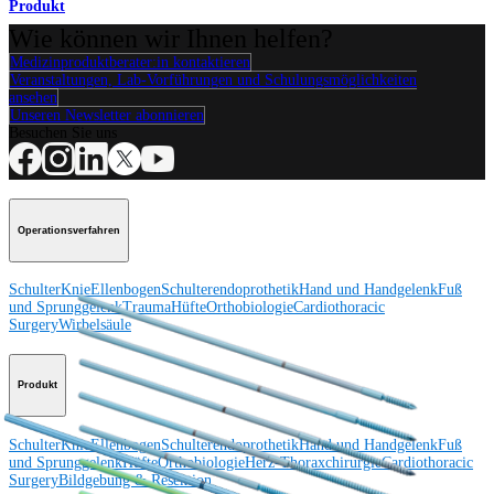
Produkt
Wie können wir Ihnen helfen?
Medizinproduktberater:in kontaktieren
Veranstaltungen, Lab-Vorführungen und Schulungsmöglichkeiten
ansehen
Unseren Newsletter abonnieren
Besuchen Sie uns
Operationsverfahren
Schulter
Knie
Ellenbogen
Schulterendoprothetik
Hand und Handgelenk
Fuß
und Sprunggelenk
Trauma
Hüfte
Orthobiologie
Cardiothoracic
Surgery
Wirbelsäule
Produkt
Schulter
Knie
Ellenbogen
Schulterendoprothetik
Hand und Handgelenk
Fuß
und Sprunggelenk
Hüfte
Orthobiologie
Herz-Thoraxchirurgie
Cardiothoracic
Surgery
Bildgebung & Resektion